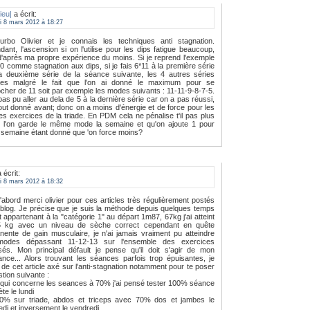
ieu|
a écrit:
di 8 mars 2012 à 18:27
Turbo Olivier et je connais les techniques anti stagnation.
ant, l'ascension si on l'utilise pour les dips fatigue beaucoup,
d'après ma propre expérience du moins. Si je reprend l'exemple
0 comme stagnation aux dips, si je fais 6*11 à la première série
la deuxième série de la séance suivante, les 4 autres séries
ues malgré le fait que l'on ai donné le maximum pour se
cher de 11 soit par exemple les modes suivants : 11-11-9-8-7-5.
as pu aller au dela de 5 à la dernière série car on a pas réussi,
out donné avant; donc on a moins d'énergie et de force pour les
es exercices de la triade. En PDM cela ne pénalise t'il pas plus
i l'on garde le même mode la semaine et qu'on ajoute 1 pour
e semaine étant donné que 'on force moins?
 écrit:
di 8 mars 2012 à 18:32
'abord merci olivier pour ces articles très régulièrement postés
 blog. Je précise que je suis la méthode depuis quelques temps
t appartenant à la "catégorie 1" au départ 1m87, 67kg j'ai atteint
5 kg avec un niveau de sèche correct cependant en quête
ente de gain musculaire, je n'ai jamais vraiment pu atteindre
odes dépassant 11-12-13 sur l'ensemble des exercices
sés. Mon principal défault je pense qu'il doit s'agir de mon
nce... Alors trouvant les séances parfois trop épuisantes, je
e de cet article axé sur l'anti-stagnation notamment pour te poser
stion suivante :
qui concerne les seances à 70% j'ai pensé tester 100% séance
te le lundi
0% sur triade, abdos et triceps avec 70% dos et jambes le
di et inversement le vendredi.