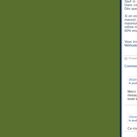
Sauf si
Dans ce
Dès que 
Si on e
masse)
maximum
même min
60% env
Vous tr
Méthod
Post
Commen
|Math
le jeu
Merci
nivea
toute 
Olivi
le jeu
Ce n'e