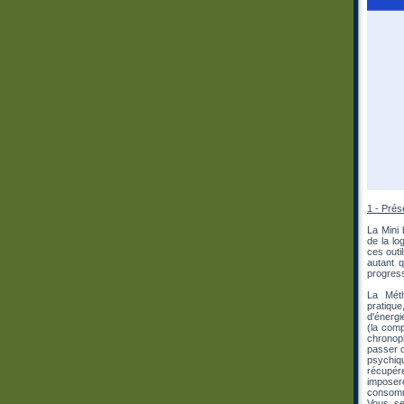
1 - Prés
La Mini 
de la lo
ces outi
autant 
progress
La Méth
pratiqu
d'énergi
(la com
chronoph
passer d
psychiq
récupér
imposer
consomma
Vous se