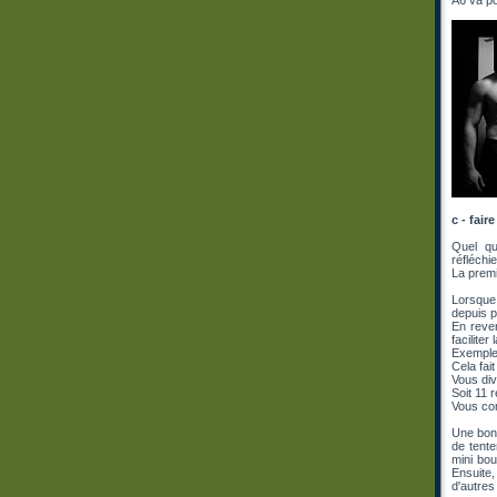
A6 va p
c - fair
Quel qu
réfléchi
La premi
Lorsque 
depuis p
En reven
facilite
Exemple 
Cela fait
Vous div
Soit 11 
Vous com
Une bonn
de tente
mini bou
Ensuite
d'autres