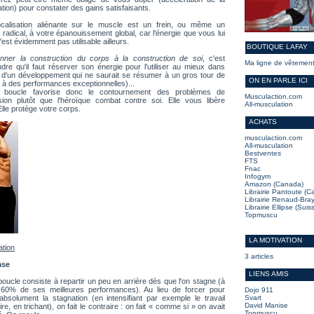
tion) pour constater des gains satisfaisants.
ocalisation aliénante sur le muscle est un frein, ou même un
 radical, à votre épanouissement global, car l'énergie que vous lui
'est évidemment pas utilisable ailleurs.
BOUTIQUE LAFAY
nner la construction du corps à la construction de soi
, c'est
Ma ligne de vêtemen
re qu'il faut réserver son énergie pour l'utiliser au mieux dans
e d'un développement qui ne saurait se résumer à un gros tour de
ON EN PARLE ICI
 à des performances exceptionnelles)...
 boucle favorise donc le contournement des problèmes de
Musculaction.com
sion plutôt que l'héroïque combat contre soi. Elle vous libère
All-musculation
 Elle protège votre corps.
ACHATS
musculaction.com
All-musculation
Bestventes
FTS
Fnac
Infogym
Amazon (Canada)
Librairie Pantoute (
Librairie Renaud-Bra
Librairie Ellipse (Suis
Topmuscu
LA MOTIVATION
sation
3 articles
ase
LIENS AMIS
boucle consiste à repartir un peu en arrière dès que l'on stagne (à
 60% de ses meilleures performances). Au lieu de forcer pour
Dojo 911
bsolument la stagnation (en intensifiant par exemple le travail
Svart
David Manise
re, en trichant), on fait le contraire : on fait « comme si » on avait
Topmuscu