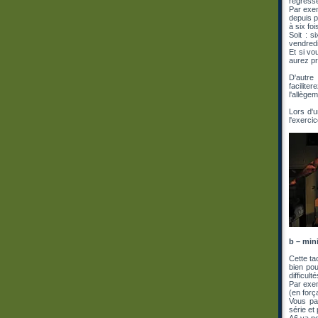
régressé
Par exem
depuis p
à six fo
Soit : s
vendredi
Et si v
aurez p
D'autre 
facilite
l'allège
Lors d'
l'exerci
b – min
Cette ta
bien pou
difficulté
Par exem
(en forç
Vous pas
série et