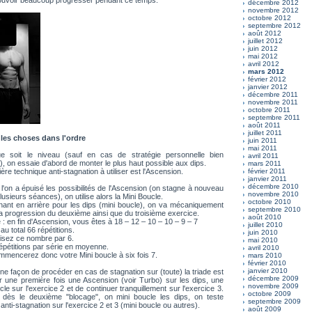
ouvoir beaucoup progresser pendant ce temps.
décembre 2012
novembre 2012
octobre 2012
septembre 2012
août 2012
juillet 2012
juin 2012
mai 2012
avril 2012
mars 2012
février 2012
janvier 2012
décembre 2011
novembre 2011
octobre 2011
septembre 2011
août 2011
juillet 2011
e les choses dans l'ordre
juin 2011
mai 2011
e soit le niveau (sauf en cas de stratégie personnelle bien
avril 2011
e), on essaie d'abord de monter le plus haut possible aux dips.
mars 2011
ère technique anti-stagnation à utiliser est l'Ascension.
février 2011
janvier 2011
décembre 2010
l'on a épuisé les possibilités de l'Ascension (on stagne à nouveau
novembre 2010
lusieurs séances), on utilise alors la Mini Boucle.
octobre 2010
ant en arrière pour les dips (mini boucle), on va mécaniquement
septembre 2010
r la progression du deuxième ainsi que du troisième exercice.
août 2010
: en fin d'Ascension, vous êtes à 18 – 12 – 10 – 10 – 9 – 7
juillet 2010
 au total 66 répétitions.
juin 2010
isez ce nombre par 6.
mai 2010
répétitions par série en moyenne.
avril 2010
mencerez donc votre Mini boucle à six fois 7.
mars 2010
février 2010
janvier 2010
e façon de procéder en cas de stagnation sur (toute) la triade est
décembre 2009
r une première fois une Ascension (voir Turbo) sur les dips, une
novembre 2009
cle sur l'exercice 2 et de continuer tranquillement sur l'exercice 3.
octobre 2009
, dès le deuxième "blocage", on mini boucle les dips, on teste
septembre 2009
 anti-stagnation sur l'exercice 2 et 3 (mini boucle ou autres).
août 2009