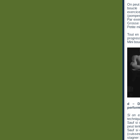
On peut 
boucle 
exercice
(pompes
Par exem
Grosse m
Petite mi
Tout en 
progress
Mini bou
d – Di
perfor
Si on e
techniqu
Sauf si 
peut ten
Sauf si
(cuisses
stagner 