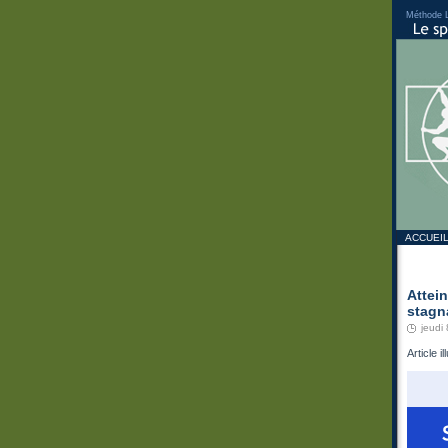
Méthode 
ACCUEI
Attei
stagn
jeudi
Article 