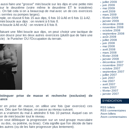
juillet 2009
aussi faire une "grosse" mini boucle sur les dips et une petite mini
juin 2009
sur le deuxième (voire même le deuxième ET le troisième)
mai 2009
. On fait cela si on a beaucoup de mal avec un de ces exercices
avril 2009
 serrées ou pompes larges).
mars 2009
ple, on réussit 6 fois 15 aux dips, 6 fois 10 à A6 et 6 fois 11 à A2.
février 2009
janvier 2009
ini boucle aux dips : on revient à 6 fois 8.
décembre 2008
ni boucle à A6 et A2 : on revient à 6 fois 8.
novembre 2008
octobre 2008
faisant une Mini boucle aux dips, on peut choisir une tactique de
septembre 2008
ion douce pour les deux autres exercices (plutôt que de faire une
août 2008
cle) : le Punisher OU l'Occupation du terrain.
juillet 2008
juin 2008
mai 2008
avril 2008
mars 2008
février 2008
janvier 2008
décembre 2007
novembre 2007
octobre 2007
septembre 2007
juillet 2007
juin 2007
mai 2007
avril 2007
mars 2007
février 2007
janvier 2007
stinguer prise de masse et recherche (exclusive) de
mance
SYNDICATION
st en prise de masse
, on utilise une fois (par exercice) ces
RSS billets
es. Dès que l'on bloque, on passe au niveau suivant.
RSS commentaires
on a vraiment du mal à atteindre 6 fois 10 partout. Auquel cas on
Atom billets
ter de mini boucler tout le niveau.
Atom commentaires
 on veut débloquer la progression sur un seul groupe musculaire
 ou dos, ou poitrine, ou bras). Cela signifie que l'on décide de faire
les autres (ou de les faire progresser plus lentement).