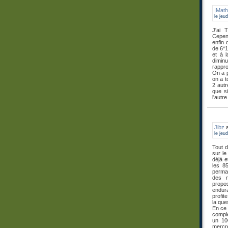
|Math
le jeu
J'ai 
Cepend
enfin 
de 6*1
et à 
dimin
rappro
On a p
on a t
2 autr
que s
l'autr
Jibz
a
le jeu
Tout d
sur le
déjà e
les 8
perman
des m
propo
endura
profit
la que
En ce 
complè
un 10
mercre