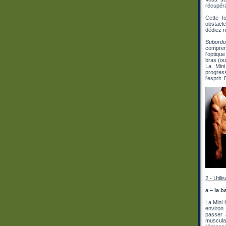
récupéra
Cette f
obstacle
dédiez n
Subordo
comprend
l'optiqu
bras (ou
La Mini
progres
l'esprit.
2 - Utili
a – la b
La Mini 
environ
passer a
musculai