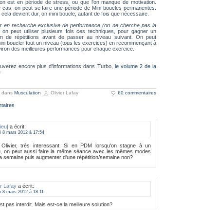
 on est en période de stress, ou que l'on manque de motivation.
 cas, on peut se faire une période de Mini boucles permanentes.
cela devient dur, on mini boucle, autant de fois que nécessaire.
st en recherche exclusive de performance (on ne cherche pas la
, on peut utiliser plusieurs fois ces techniques, pour gagner un
 de répétitions avant de passer au niveau suivant. On peut
i boucler tout un niveau (tous les exercices) en recommençant à
iron des meilleures performances pour chaque exercice.
ouverez encore plus d'informations dans Turbo,
le volume 2 de la
e
é dans
Musculation
Olivier Lafay
60 commentaires
taires
ieu|
a écrit:
di 8 mars 2012 à 17:54
 Olivier, très interessant. Si en PDM lorsqu'on stagne à un
u, on peut aussi faire la même séance avec les mêmes modes
la semaine puis augmenter d'une répétition/semaine non?
er Lafay
a écrit:
di 8 mars 2012 à 18:11
st pas interdit. Mais est-ce la meilleure solution?