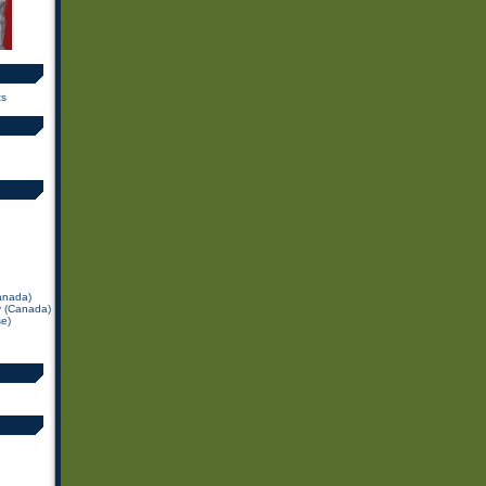
ts
Canada)
y (Canada)
se)