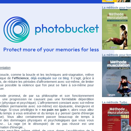
La méthode pour h
La méthode pour fe
entation
boucle, comme la boucle et les techniques anti-stagnation, relève
gique de
l'efficience
,
déjà expliquée sur ce blog
. Il s'agit, grâce à
ls, de réduire les périodes d'affrontement avec soi-même, de limiter
que possible la violence que l'on peut se faire à soi-même pour
er.
ode promeut, de par sa philosophie et son fonctionnement
e, une progression ne causant pas une formidable déperdition
La méthode Turbo
e (physique et psychique). L'affrontement constant avec soi-même
pétition permanente avec soi-même) est épuisante, énergivore et
age. Si vous privilégiez le «
no pain no gain
», alors vous allez
u temps à vous entraîner et du temps à y penser (perte d'énergie
ue). Vous allez certainement passer beaucoup de temps à
er des dommages physiques et psychologiques que vous vous
ez... La rage (et le désespoir) de ne pas réussir est une
tion d'énergie...
rez peut-être même obligé de vous doper (accélération de la