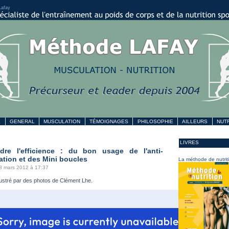
Lafay
L
GENERAL
MUSCULATION
TÉMOIGNAGES
PHILOSOPHIE
AILLEURS
NUTR
LIVRES
ndre l'efficience : du bon usage de l'anti-
ation et des Mini boucles
La méthode de nutrit
 8 mars 2012 à 17:37
illustré par des photos de Clément Lhe.