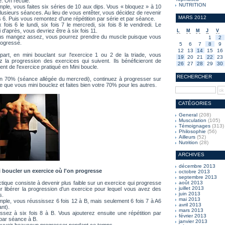
. On recule.
NUTRITION
ple, vous faites six séries de 10 aux dips. Vous « bloquez » à 10
lusieurs séances. Au lieu de vous entêter, vous décidez de revenir
MARS 2012
is 6. Puis vous remontez d'une répétition par série et par séance.
ix fois 6 le lundi, six fois 7 le mercredi, six fois 8 le vendredi. Le
 d'après, vous devriez être à six fois 11.
L
M
M
J
V
ous mangez assez, vous pourrez prendre du muscle puisque vous
1
2
rogressé.
5
6
7
8
9
12
13
14
15
16
part, en mini bouclant sur l'exercice 1 ou 2 de la triade, vous
19
20
21
22
23
rez la progression des exercices qui suivent. Ils bénéficieront de
26
27
28
29
30
ment de l'exercice pratiqué en Mini boucle.
RECHERCHER
un 70% (séance allégée du mercredi), continuez à progresser sur
ce que vous mini bouclez et faites bien votre 70% pour les autres.
CATÉGORIES
General
(208)
Musculation
(105)
Témoignages
(313)
Philosophie
(56)
Ailleurs
(52)
Nutrition
(28)
ARCHIVES
décembre 2013
i boucler un exercice où l'on progresse
octobre 2013
septembre 2013
ctique consiste à devenir plus faible sur un exercice qui progresse
août 2013
juillet 2013
r libérer la progression d'un exercice pour lequel vous avez des
juin 2013
s.
mai 2013
ple, vous réussissez 6 fois 12 à B, mais seulement 6 fois 7 à A6
avril 2013
ant).
mars 2013
sez à six fois 8 à B. Vous ajouterez ensuite une répétition par
février 2013
 par séance à B.
janvier 2013