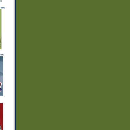
omme
mme