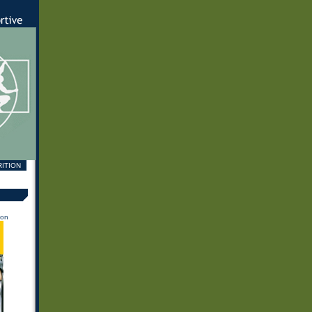
ITION
ion